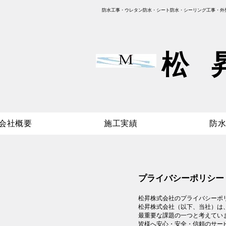
防水工事・ウレタン防水・シート防水・シーリング工事・外
​松 
会社概要
施工実績
防
プライバシーポリシー
松昇株式会社のプライバシーポ
松昇株式会社（以下、当社）は
最重要な課題の一つと考えてい
皆様へ安心・安全・信頼のサー