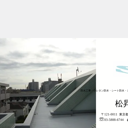
防水工事・ウレタン防水・シート防水・
​松
〒121-0011 東
​☏
03-5888-6744 