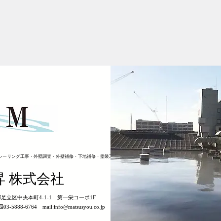
シーリング工事・外壁調査・外壁補修・下地補修・塗装工事
昇 株式会社
京都足立区中央本町4-1-1 第一栄コーポ1F
03-5888-6764 mail:
info@matsusyou.co.jp