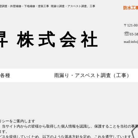
壁調査・外壁補修・下地補修・塗装工事 雨漏り調査・アスベスト調査。工事
防水工
〒121-
昇 株 式 会 社
​☏
03-5
mail:
info
水各種
雨漏り・アスベスト調査（工事）
リシーをご案内します
、当サイト内からの皆様から取得した個人情報を認識し、保護することを当社の事
ます。
ビスを提供していくため、以下のような基本方針を定め、これを遵守しています。