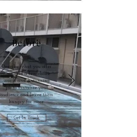
Before
Describe what you offer
here. add a few choice
words and a stunning
pic to tantalize your
audience and leave them
hungry for more.
Get In Touch