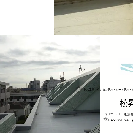
防水工事・ウレタン防水・シート防水・
​松
〒121-0011 東
​☏
03-5888-6744 