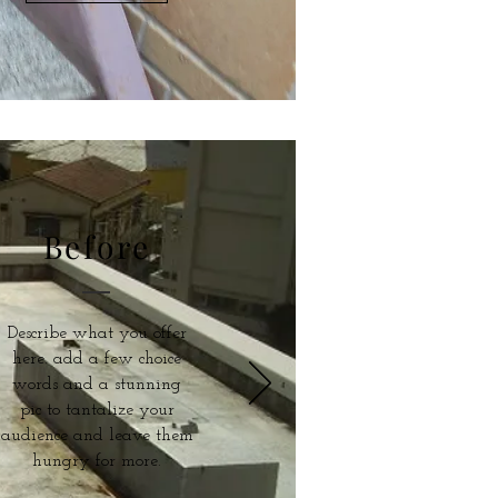
Before
Describe what you offer
here. add a few choice
words and a stunning
pic to tantalize your
audience and leave them
hungry for more.