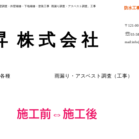
壁調査・外壁補修・下地補修・塗装工事 雨漏り調査・アスベスト調査。工事
防水工
〒121-
昇 株 式 会 社
​☏
03-5
mail:
info
水各種
雨漏り・アスベスト調査（工事）
​施工前⇔施工後