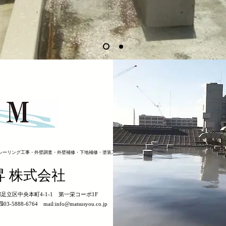
シーリング工事・外壁調査・外壁補修・下地補修・塗装工事
昇 株式会社
京都足立区中央本町4-1-1 第一栄コーポ1F
03-5888-6764 mail:
info@matsusyou.co.jp