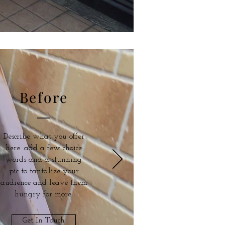
Before
Describe what you offer
here. add a few choice
words and a stunning
pic to tantalize your
audience and leave them
hungry for more.
Get In Touch