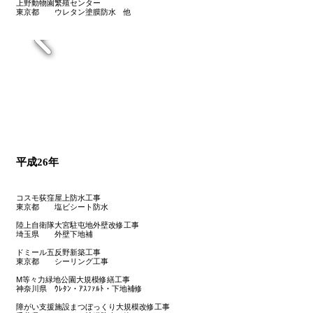
上野動物園繁殖センター
東京都 ウレタン塗膜防水 他
平成26年
コスモ荻窪屋上防水工事
東京都 塩ビシート防水
陸上自衛隊大宮駐屯地外壁改修工事
埼玉県 外壁下地補
ドミール五反野新築工事
東京都 シーリング工事
M等々力緑地公園大規模修繕工事
神奈川県 ｳﾚﾀﾝ・ｱｽﾌｧﾙﾄ・下地補修
障がい支援施設まつぼっくり大規模改修工事