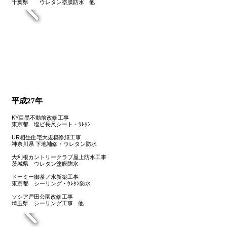
千葉県 ウレタン塗膜防水 他
平成27年
KY目黒不動前改修工事
東京都 塩ビ長尺シート・ｳﾚﾀﾝ
UR相生住宅大規模修繕工事
神奈川県 下地補修・ウレタン防水
大利根カントリークラブ屋上防水工事
茨城県 ウレタン塗膜防水
ドーミー御茶ノ水新築工事
東京都 シーリング・ｳﾚﾀﾝ防水
ソシア戸田公園改修工事
埼玉県 シーリング工事 他