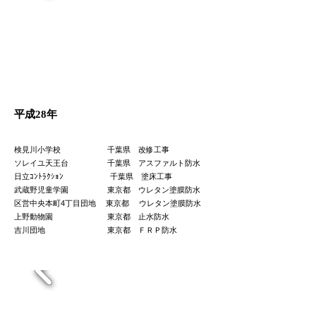
平成28年
検見川小学校 千葉県 改修工事
ソレイユ天王台 千葉県 アスファルト防水
日立ｺﾝﾄﾗｸｼｮﾝ 千葉県 塗床工事
武蔵野児童学園 東京都 ウレタン塗膜防水
区営中央本町4丁目団地 東京都 ウレタン塗膜防水
​上野動物園 東京都 止水防水
​吉川団地 東京都 ＦＲＰ防水