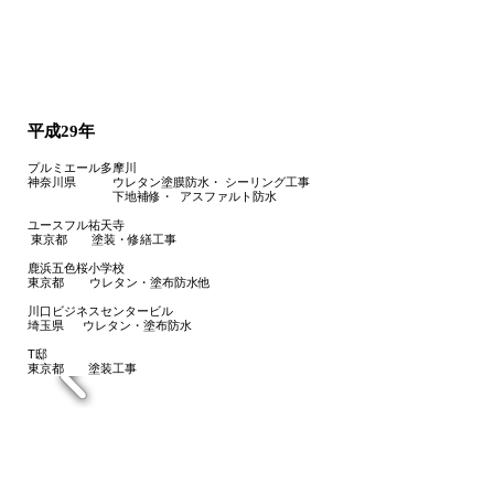
平成29年
プルミエール多摩川
神奈川県 ウレタン塗膜防水・ シーリング工事
下地補修・ アスファルト防水
ユースフル祐天寺
東京都 塗装・修繕工事
鹿浜五色桜小学校
東京都 ウレタン・塗布防水他
川口ビジネスセンタービル
埼玉県 ウレタン・塗布防水
​T邸
東京都 塗装工事